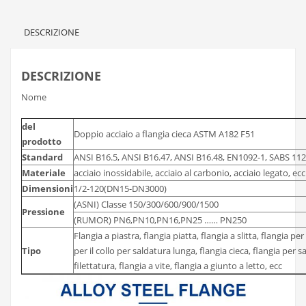
DESCRIZIONE
DESCRIZIONE
Nome
del
Doppio acciaio a flangia cieca ASTM A182 F51
prodotto
Standard
ANSI B16.5, ANSI B16.47, ANSI B16.48, EN1092-1, SABS 1123,
Materiale
acciaio inossidabile, acciaio al carbonio, acciaio legato, ecc
Dimensioni
1/2-120(DN15-DN3000)
(ASNI) Classe 150/300/600/900/1500
Pressione
(RUMOR) PN6,PN10,PN16,PN25 …… PN250
Flangia a piastra, flangia piatta, flangia a slitta, flangia per
Tipo
per il collo per saldatura lunga, flangia cieca, flangia per s
filettatura, flangia a vite, flangia a giunto a letto, ecc