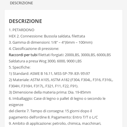
DESCRIZIONE
DESCRIZIONE
1. PETARDONO
HEX 2. Connessione: Bussola saldata, filettata
3. Gamma di dimensioni: 1/8″ – 4″(6mm – 100mm)
4. Classificazione di pressione:
Raccordi per tubi
filettati forgiati: 2000LBS, 3000LBS, 6000LBS
Saldatura a presa Wog 3000, 6000, 9000 LBS
5. Specifiche:
1) Standard: ASME B 16.11, MSS-SP-79\ 83\ 95\97
2) Materiale: ASTM A105, ASTM A182 (F304, F304L, F316, F316L,
F304H, F316H, F317L, F321, F11, F22, F91).
3) Dimensione della materia prima: Dia. 19-85mm
6. Imballaggio: Case di legno o pallet di legno o secondo le
esigenze
del cliente 7. Tempo di consegna: 15 giorni dopo il
pagamento dell’ordine 8. Pagamento: Entro T/T o L/C
9. Ambito di applicazione: petrolio, chimica, macchinari,