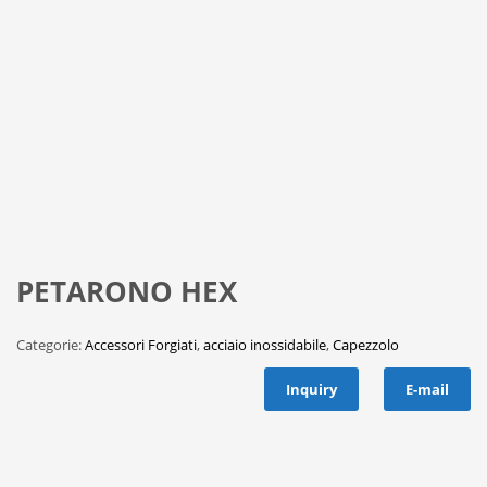
PETARONO HEX
Categorie:
Accessori Forgiati
,
acciaio inossidabile
,
Capezzolo
Inquiry
E-mail