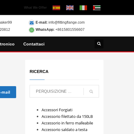
What We Offer
aker99
E-mail:
info@fittingflange.com
120812
WhatsApp:
+8615801556607
tronico
Contattaci
RICERCA
E-mail
Accessori Forgiati
Accessorio filettato da 150LB
Accessorio in ferro malleabile
Accessorio saldato a testa