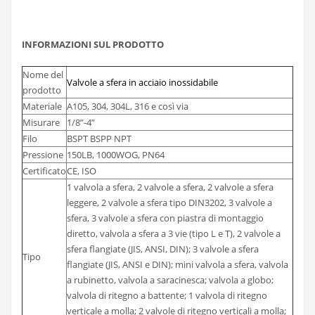
INFORMAZIONI SUL PRODOTTO
Nome del
Valvole a sfera in acciaio inossidabile
prodotto
Materiale
A105, 304, 304L, 316 e così via
Misurare
1/8”-4”
Filo
BSPT BSPP NPT
Pressione
150LB, 1000WOG, PN64
Certificato
CE, ISO
1 valvola a sfera, 2 valvole a sfera, 2 valvole a sfera
leggere, 2 valvole a sfera tipo DIN3202, 3 valvole a
sfera, 3 valvole a sfera con piastra di montaggio
diretto, valvola a sfera a 3 vie (tipo L e T), 2 valvole a
sfera flangiate (JIS, ANSI, DIN); 3 valvole a sfera
Tipo
flangiate (JIS, ANSI e DIN); mini valvola a sfera, valvola
a rubinetto, valvola a saracinesca; valvola a globo;
valvola di ritegno a battente; 1 valvola di ritegno
verticale a molla; 2 valvole di ritegno verticali a molla;