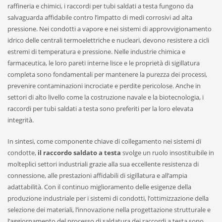
raffineria e chimici, i raccordi per tubi saldati a testa fungono da
salvaguarda affidabile contro l’impatto di medi corrosivi ad alta
pressione. Nei condotti a vapore e nei sistemi di approvvigionamento
idrico delle centrali termoelettriche e nucleari, devono resistere a cicli
estremi di temperatura e pressione. Nelle industrie chimica e
farmaceutica, le loro pareti interne lisce e le proprietà di sigillatura
completa sono fondamentali per mantenere la purezza dei processi,
prevenire contaminazioni incrociate e perdite pericolose. Anche in
settori di alto livello come la costruzione navale e la biotecnologia, i
raccordi per tubi saldati a testa sono preferiti per la loro elevata
integrità.
In sintesi, come componente chiave di collegamento nei sistemi di
condotte,
il raccordo saldato a testa
svolge un ruolo insostituibile in
molteplici settori industriali grazie alla sua eccellente resistenza di
connessione, alle prestazioni affidabili di sigillatura e all’ampia
adattabilità. Con il continuo miglioramento delle esigenze della
produzione industriale per i sistemi di condotti, l’ottimizzazione della
selezione dei materiali, l’innovazione nella progettazione strutturale e
l’aggiornamento del processo di saldatura dei raccordi a testa sono