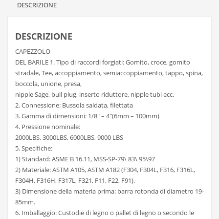
DESCRIZIONE
DESCRIZIONE
CAPEZZOLO
DEL BARILE 1. Tipo di raccordi forgiati: Gomito, croce, gomito
stradale, Tee, accoppiamento, semiaccoppiamento, tappo, spina,
boccola, unione, presa,
nipple Sage, bull plug, inserto riduttore, nipple tubi ecc.
2. Connessione: Bussola saldata, filettata
3. Gamma di dimensioni: 1/8″ – 4″(6mm – 100mm)
4. Pressione nominale:
2000LBS, 3000LBS, 6000LBS, 9000 LBS
5. Specifiche:
1) Standard: ASME B 16.11, MSS-SP-79\ 83\ 95\97
2) Materiale: ASTM A105, ASTM A182 (F304, F304L, F316, F316L,
F304H, F316H, F317L, F321, F11, F22, F91).
3) Dimensione della materia prima: barra rotonda di diametro 19-
85mm.
6. Imballaggio: Custodie di legno o pallet di legno o secondo le