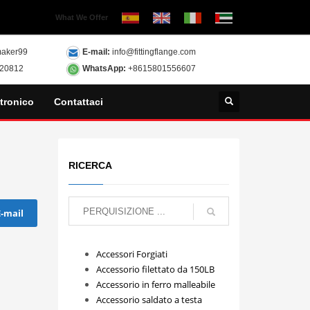
What We Offer
aker99
E-mail:
info@fittingflange.com
120812
WhatsApp:
+8615801556607
tronico
Contattaci
RICERCA
E-mail
Accessori Forgiati
Accessorio filettato da 150LB
Accessorio in ferro malleabile
Accessorio saldato a testa