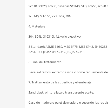
Sch10, sch20, sch30, tuberías SCH40, STD, sch60, sch80, 
Sch140, Sch160, XXS. SGP, DIN
4. Materiale
304, 304L, 316316l. 4.Livello ejecutivo
5 Standard: ASME B16.9, MSS SP75, MSS SP43, EN10253 
5251, ISO, JIS b2311 b2312, JIS, JIS b2313.
6. Final del tratamiento
Bevel extremos, extremos lisos, o come requirments de 
7. Trattamento de la superficie y el embalaje
Sand blast, pintura laca o transparente aceite.
Caso de madera o palet de madera o secondo los requisi