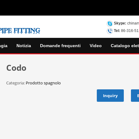
Skype:
chinam
Tel:
86-316-5
ngia
Notizia
Domande frequenti
Video
Catalogo elet
Codo
Categoria:
Prodotto spagnolo
Inquiry