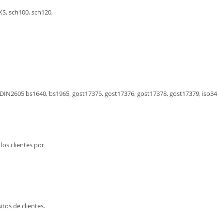
XS, sch100, sch120,
DIN2605 bs1640, bs1965, gost17375, gost17376, gost17378, gost17379, iso3
los clientes por
tos de clientes.