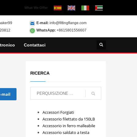
What We Offer
aker99
E-mail:
info@fittingflange.com
120812
WhatsApp:
+8615801556607
tronico
Contattaci
RICERCA
E-mail
Accessori Forgiati
Accessorio filettato da 150LB
Accessorio in ferro malleabile
Accessorio saldato a testa