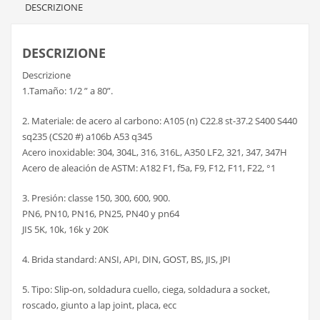
DESCRIZIONE
DESCRIZIONE
Descrizione
1.Tamaño: 1/2 ” a 80”.
2. Materiale: de acero al carbono: A105 (n) C22.8 st-37.2 S400 S440
sq235 (CS20 #) a106b A53 q345
Acero inoxidable: 304, 304L, 316, 316L, A350 LF2, 321, 347, 347H
Acero de aleación de ASTM: A182 F1, f5a, F9, F12, F11, F22, °1
3. Presión: classe 150, 300, 600, 900.
PN6, PN10, PN16, PN25, PN40 y pn64
JIS 5K, 10k, 16k y 20K
4. Brida standard: ANSI, API, DIN, GOST, BS, JIS, JPI
5. Tipo: Slip-on, soldadura cuello, ciega, soldadura a socket,
roscado, giunto a lap joint, placa, ecc