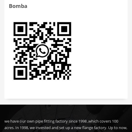
Bomba
we have our own pipe fitting factory since 1998 ,which covers 100
acres. In 1998, we invested and set up a new flange factory. Up to now,